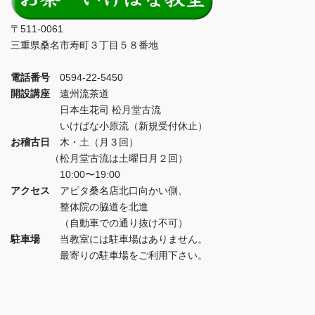
〒511-0061
三重県桑名市寿町３丁目５８番地
電話番号
0594-22-5450
開設講座
遠州流茶道
日本生花司 松月堂古流
いけばな小原流（新規受付休止）
お稽古日
木・土（月３回）
（松月堂古流は土曜日月２回）
10:00〜19:00
アクセス
アピタ桑名店北口向かい側、
整体院の脇道を北進
（自動車での通り抜け不可）
駐車場
当教室には駐車場はありません。
最寄りの駐車場をご利用下さい。