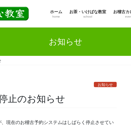
ホーム
お茶・いけばな教室
お稽古カ
home
school
eve
お知らせ
せ
お知らせ
停止のお知らせ
が、現在のお稽古予約システムはしばらく停止させてい