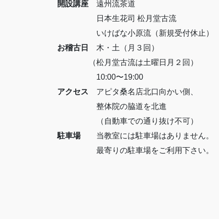
開設講座
遠州流茶道
日本生花司 松月堂古流
いけばな小原流（新規受付休止）
お稽古日
木・土（月３回）
（松月堂古流は土曜日月２回）
10:00〜19:00
アクセス
アピタ桑名店北口向かい側、
整体院の脇道を北進
（自動車での通り抜け不可）
駐車場
当教室には駐車場はありません。
最寄りの駐車場をご利用下さい。