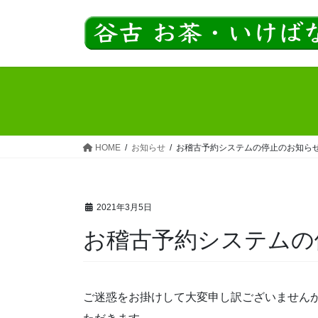
コ
ナ
ン
ビ
テ
ゲ
ン
ー
ツ
シ
へ
ョ
ス
ン
キ
に
ッ
移
HOME
お知らせ
お稽古予約システムの停止のお知ら
プ
動
2021年3月5日
お稽古予約システムの
ご迷惑をお掛けして大変申し訳ございません