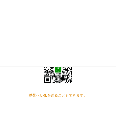
0594-22-5450
受付時間 9:00-18:00 [ 日・祝日除く ]
お問い合わせ
見学の予約もこちらから
スマートフォン QRコード
携帯へURLを送ることもできます。