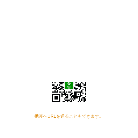
0594-22-5450
受付時間 9:00-18:00 [ 日・祝日除く ]
お問い合わせ
見学の予約もこちらから
スマートフォン QRコード
携帯へURLを送ることもできます。