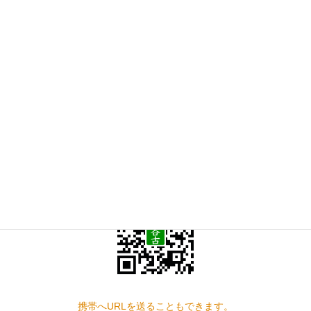
お気軽にお問い合わせください。
0594-22-5450
受付時間 9:00-18:00 [ 日・祝日除く ]
お問い合わせ
見学の予約もこちらから
スマートフォン QRコード
携帯へURLを送ることもできます。