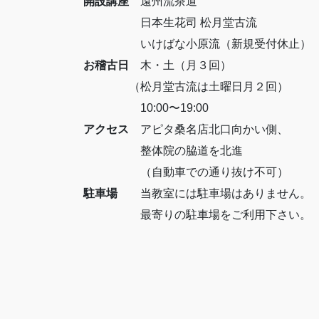
開設講座
遠州流茶道
日本生花司 松月堂古流
いけばな小原流（新規受付休止）
お稽古日
木・土（月３回）
（松月堂古流は土曜日月２回）
10:00〜19:00
アクセス
アピタ桑名店北口向かい側、
整体院の脇道を北進
（自動車での通り抜け不可）
駐車場
当教室には駐車場はありません。
最寄りの駐車場をご利用下さい。