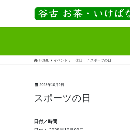
コ
ナ
ン
ビ
テ
ゲ
ン
ー
ツ
シ
へ
ョ
ス
ン
キ
に
ッ
移
HOME
イベント
＝休日＝
スポーツの日
プ
動
2028年10月9日
スポーツの日
日付／時間