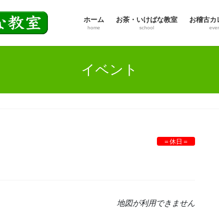
ホーム
お茶・いけばな教室
お稽古カ
home
school
eve
イベント
＝休日＝
地図が利用できません