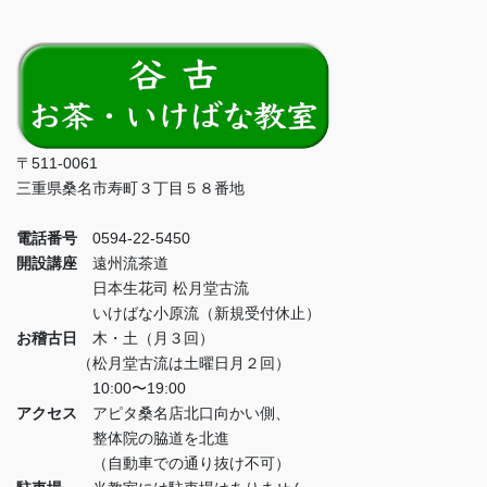
〒511-0061
三重県桑名市寿町３丁目５８番地
電話番号
0594-22-5450
開設講座
遠州流茶道
日本生花司 松月堂古流
いけばな小原流（新規受付休止）
お稽古日
木・土（月３回）
（松月堂古流は土曜日月２回）
10:00〜19:00
アクセス
アピタ桑名店北口向かい側、
整体院の脇道を北進
（自動車での通り抜け不可）