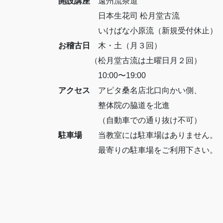
開設講座
遠州流茶道
日本生花司 松月堂古流
いけばな小原流（新規受付休止）
お稽古日
木・土（月３回）
（松月堂古流は土曜日月２回）
10:00〜19:00
アクセス
アピタ桑名店北口向かい側、
整体院の脇道を北進
（自動車での通り抜け不可）
駐車場
当教室には駐車場はありません。
最寄りの駐車場をご利用下さい。