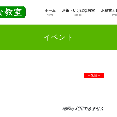
ホーム
お茶・いけばな教室
お稽古カ
home
school
eve
イベント
＝休日＝
地図が利用できません