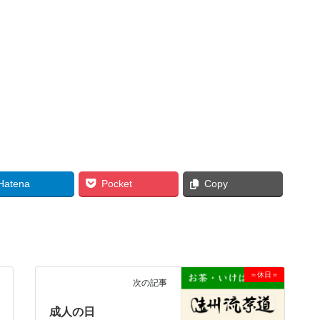
Hatena
Pocket
Copy
＝休日＝
次の記事
成人の日