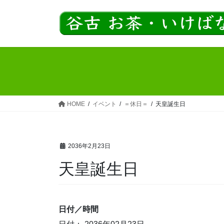
コ
ナ
ン
ビ
テ
ゲ
ン
ー
ツ
シ
へ
ョ
ス
ン
キ
に
ッ
移
HOME
イベント
＝休日＝
天皇誕生日
プ
動
2036年2月23日
天皇誕生日
日付／時間