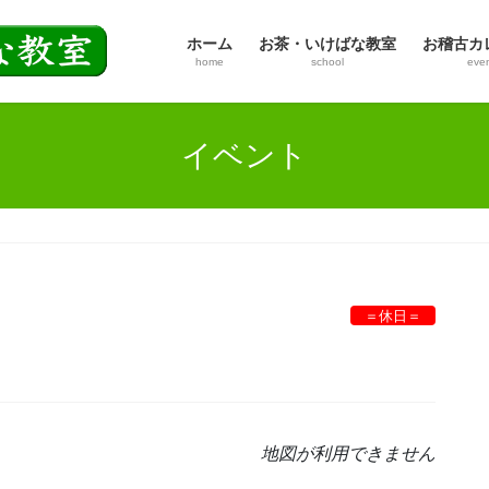
ホーム
お茶・いけばな教室
お稽古カ
home
school
eve
イベント
＝休日＝
地図が利用できません