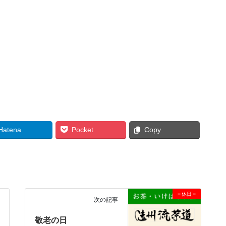
Hatena
Pocket
Copy
＝休日＝
次の記事
敬老の日