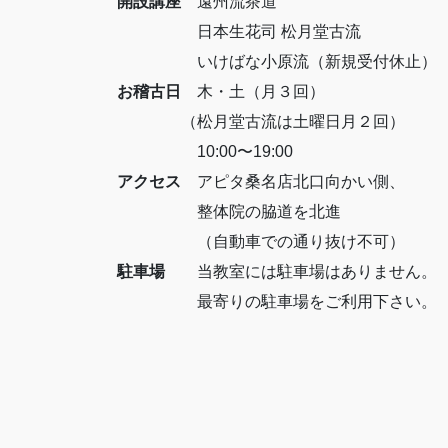
開設講座
遠州流茶道
日本生花司 松月堂古流
いけばな小原流（新規受付休止）
お稽古日
木・土（月３回）
（松月堂古流は土曜日月２回）
10:00〜19:00
アクセス
アピタ桑名店北口向かい側、
整体院の脇道を北進
（自動車での通り抜け不可）
駐車場
当教室には駐車場はありません。
最寄りの駐車場をご利用下さい。