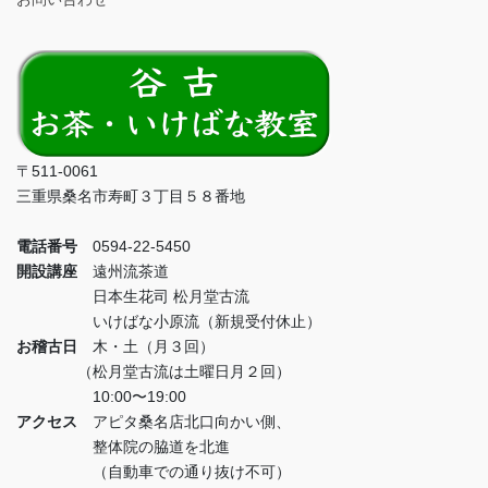
〒511-0061
三重県桑名市寿町３丁目５８番地
電話番号
0594-22-5450
開設講座
遠州流茶道
日本生花司 松月堂古流
いけばな小原流（新規受付休止）
お稽古日
木・土（月３回）
（松月堂古流は土曜日月２回）
10:00〜19:00
アクセス
アピタ桑名店北口向かい側、
整体院の脇道を北進
（自動車での通り抜け不可）