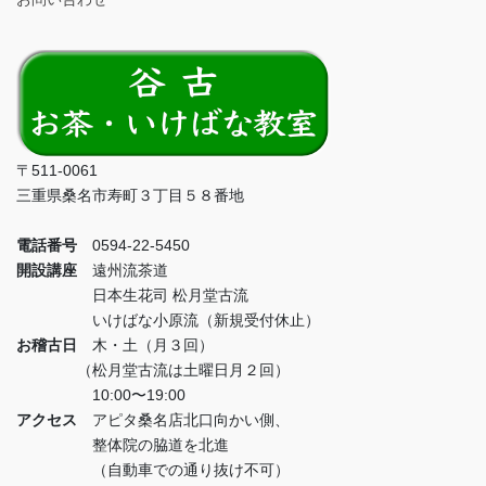
〒511-0061
三重県桑名市寿町３丁目５８番地
電話番号
0594-22-5450
開設講座
遠州流茶道
日本生花司 松月堂古流
いけばな小原流（新規受付休止）
お稽古日
木・土（月３回）
（松月堂古流は土曜日月２回）
10:00〜19:00
アクセス
アピタ桑名店北口向かい側、
整体院の脇道を北進
（自動車での通り抜け不可）