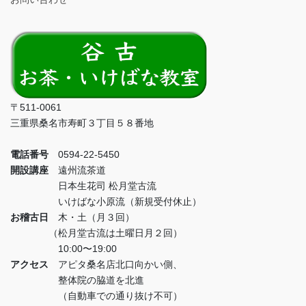
〒511-0061
三重県桑名市寿町３丁目５８番地
電話番号
0594-22-5450
開設講座
遠州流茶道
日本生花司 松月堂古流
いけばな小原流（新規受付休止）
お稽古日
木・土（月３回）
（松月堂古流は土曜日月２回）
10:00〜19:00
アクセス
アピタ桑名店北口向かい側、
整体院の脇道を北進
（自動車での通り抜け不可）