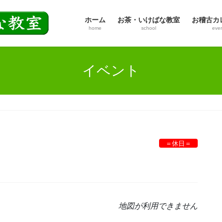
ホーム
お茶・いけばな教室
お稽古カ
home
school
eve
イベント
＝休日＝
地図が利用できません