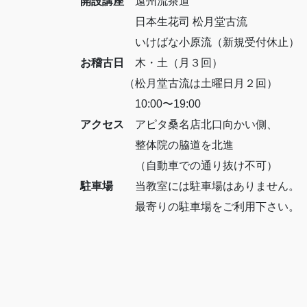
開設講座
遠州流茶道
日本生花司 松月堂古流
いけばな小原流（新規受付休止）
お稽古日
木・土（月３回）
（松月堂古流は土曜日月２回）
10:00〜19:00
アクセス
アピタ桑名店北口向かい側、
整体院の脇道を北進
（自動車での通り抜け不可）
駐車場
当教室には駐車場はありません。
最寄りの駐車場をご利用下さい。