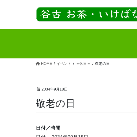
コ
ナ
ン
ビ
テ
ゲ
ン
ー
ツ
シ
へ
ョ
ス
ン
キ
に
ッ
移
HOME
イベント
＝休日＝
敬老の日
プ
動
2034年9月18日
敬老の日
日付／時間