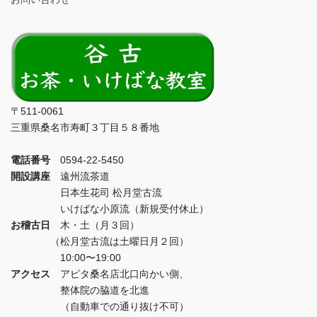
〒511-0061
三重県桑名市寿町３丁目５８番地
電話番号
0594-22-5450
開設講座
遠州流茶道
日本生花司 松月堂古流
いけばな小原流（新規受付休止）
お稽古日
木・土（月３回）
（松月堂古流は土曜日月２回）
10:00〜19:00
アクセス
アピタ桑名店北口向かい側、
整体院の脇道を北進
（自動車での通り抜け不可）