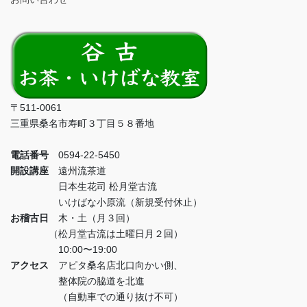
〒511-0061
三重県桑名市寿町３丁目５８番地
電話番号
0594-22-5450
開設講座
遠州流茶道
日本生花司 松月堂古流
いけばな小原流（新規受付休止）
お稽古日
木・土（月３回）
（松月堂古流は土曜日月２回）
10:00〜19:00
アクセス
アピタ桑名店北口向かい側、
整体院の脇道を北進
（自動車での通り抜け不可）