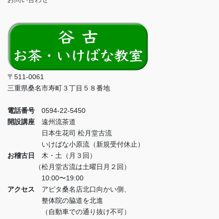
〒511-0061
三重県桑名市寿町３丁目５８番地
電話番号
0594-22-5450
開設講座
遠州流茶道
日本生花司 松月堂古流
いけばな小原流（新規受付休止）
お稽古日
木・土（月３回）
（松月堂古流は土曜日月２回）
10:00〜19:00
アクセス
アピタ桑名店北口向かい側、
整体院の脇道を北進
（自動車での通り抜け不可）