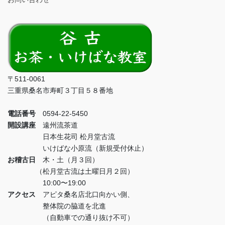
〒511-0061
三重県桑名市寿町３丁目５８番地
電話番号
0594-22-5450
開設講座
遠州流茶道
日本生花司 松月堂古流
いけばな小原流（新規受付休止）
お稽古日
木・土（月３回）
（松月堂古流は土曜日月２回）
10:00〜19:00
アクセス
アピタ桑名店北口向かい側、
整体院の脇道を北進
（自動車での通り抜け不可）