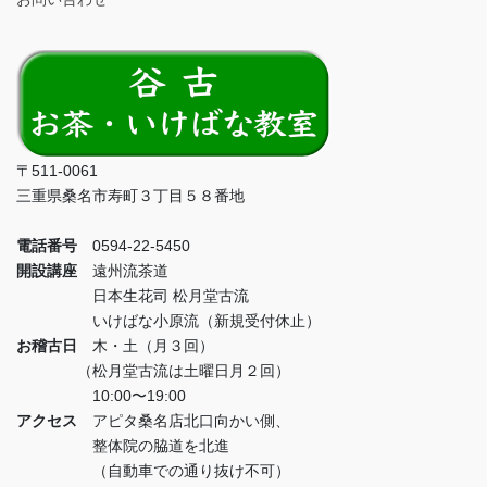
〒511-0061
三重県桑名市寿町３丁目５８番地
電話番号
0594-22-5450
開設講座
遠州流茶道
日本生花司 松月堂古流
いけばな小原流（新規受付休止）
お稽古日
木・土（月３回）
（松月堂古流は土曜日月２回）
10:00〜19:00
アクセス
アピタ桑名店北口向かい側、
整体院の脇道を北進
（自動車での通り抜け不可）