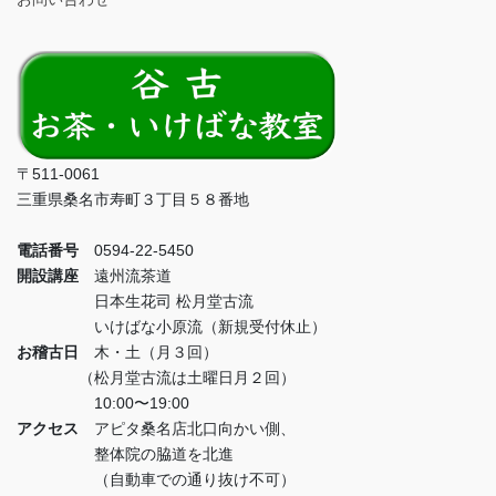
〒511-0061
三重県桑名市寿町３丁目５８番地
電話番号
0594-22-5450
開設講座
遠州流茶道
日本生花司 松月堂古流
いけばな小原流（新規受付休止）
お稽古日
木・土（月３回）
（松月堂古流は土曜日月２回）
10:00〜19:00
アクセス
アピタ桑名店北口向かい側、
整体院の脇道を北進
（自動車での通り抜け不可）