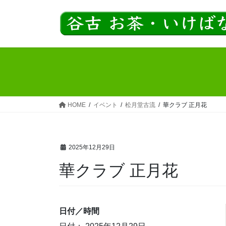
コ
ナ
ン
ビ
テ
ゲ
ン
ー
ツ
シ
へ
ョ
ス
ン
キ
に
ッ
移
HOME
イベント
松月堂古流
華クラブ 正月花
プ
動
2025年12月29日
華クラブ 正月花
日付／時間