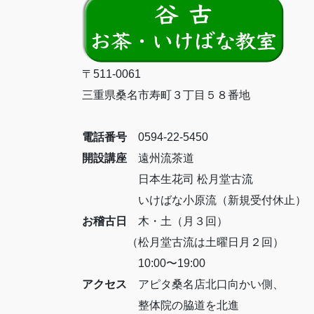
〒511-0061
三重県桑名市寿町３丁目５８番地
電話番号
0594-22-5450
開設講座
遠州流茶道
日本生花司 松月堂古流
いけばな小原流（新規受付休止）
お稽古日
木・土（月３回）
（松月堂古流は土曜日月２回）
10:00〜19:00
アクセス
アピタ桑名店北口向かい側、
整体院の脇道を北進