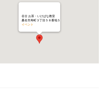
谷古 お茶・いけばな教室
桑名市寿町３丁目５８番地５
イベント