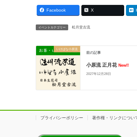
Facebook
X
松月堂古流
イベントカテゴリー
いけばな小原流
前の記事
小原流 正月花
New!!
2027年12月28日
プライバシーポリシー
著作権・リンクについ