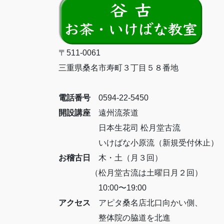
〒511-0061
三重県桑名市寿町３丁目５８番地
電話番号
0594-22-5450
開設講座
遠州流茶道
日本生花司 松月堂古流
いけばな小原流（新規受付休止）
お稽古日
木・土（月３回）
（松月堂古流は土曜日月２回）
10:00〜19:00
アクセス
アピタ桑名店北口向かい側、
整体院の脇道を北進