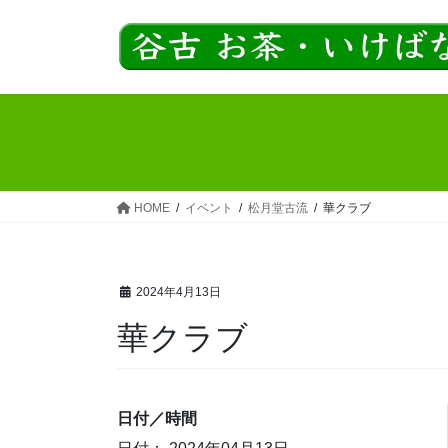
コ
ナ
ン
ビ
テ
ゲ
ン
ー
ツ
シ
へ
ョ
ス
ン
キ
に
ッ
移
HOME
イベント
松月堂古流
華クラブ
プ
動
2024年4月13日
華クラブ
日付／時間