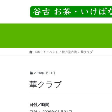
コ
ナ
ン
ビ
テ
ゲ
ン
ー
ツ
シ
へ
ョ
ス
ン
キ
に
ッ
移
HOME
イベント
松月堂古流
華クラブ
プ
動
2026年1月31日
華クラブ
日付／時間