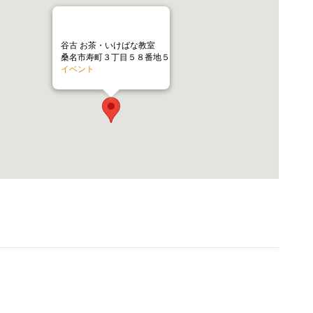
谷古 お茶・いけばな教室
桑名市寿町３丁目５８番地５
イベント