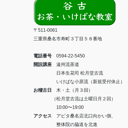
〒511-0061
三重県桑名市寿町３丁目５８番地
電話番号
0594-22-5450
開設講座
遠州流茶道
日本生花司 松月堂古流
いけばな小原流（新規受付休止）
お稽古日
木・土（月３回）
（松月堂古流は土曜日月２回）
10:00〜19:00
アクセス
アピタ桑名店北口向かい側、
整体院の脇道を北進