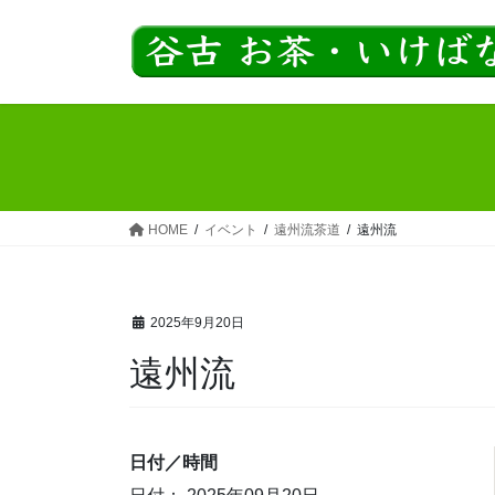
コ
ナ
ン
ビ
テ
ゲ
ン
ー
ツ
シ
へ
ョ
ス
ン
キ
に
ッ
移
HOME
イベント
遠州流茶道
遠州流
プ
動
2025年9月20日
遠州流
日付／時間