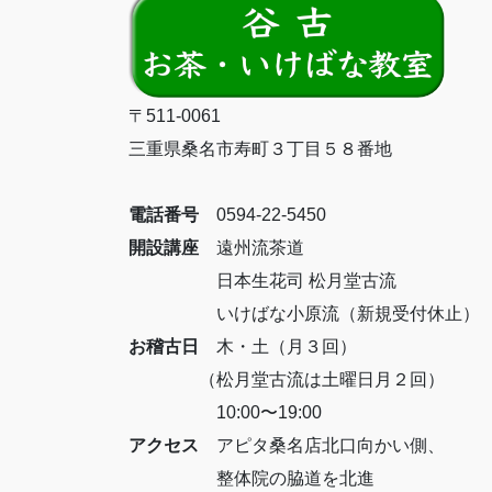
〒511-0061
三重県桑名市寿町３丁目５８番地
電話番号
0594-22-5450
開設講座
遠州流茶道
日本生花司 松月堂古流
いけばな小原流（新規受付休止）
お稽古日
木・土（月３回）
（松月堂古流は土曜日月２回）
10:00〜19:00
アクセス
アピタ桑名店北口向かい側、
整体院の脇道を北進