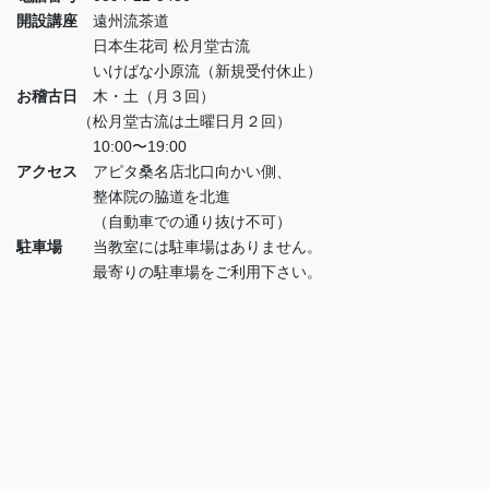
開設講座
遠州流茶道
日本生花司 松月堂古流
いけばな小原流（新規受付休止）
お稽古日
木・土（月３回）
（松月堂古流は土曜日月２回）
10:00〜19:00
アクセス
アピタ桑名店北口向かい側、
整体院の脇道を北進
（自動車での通り抜け不可）
駐車場
当教室には駐車場はありません。
最寄りの駐車場をご利用下さい。