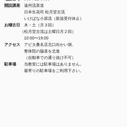
開設講座
遠州流茶道
日本生花司 松月堂古流
いけばな小原流（新規受付休止）
お稽古日
木・土（月３回）
（松月堂古流は土曜日月２回）
10:00〜19:00
アクセス
アピタ桑名店北口向かい側、
整体院の脇道を北進
（自動車での通り抜け不可）
駐車場
当教室には駐車場はありません。
最寄りの駐車場をご利用下さい。