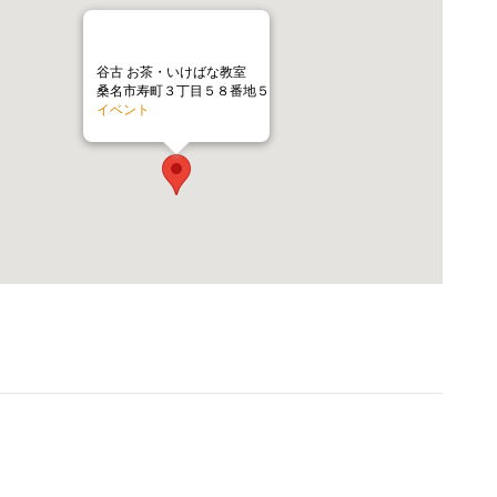
谷古 お茶・いけばな教室
桑名市寿町３丁目５８番地５
イベント