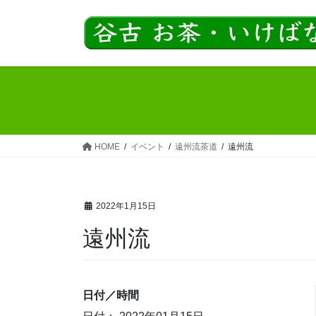
コ
ナ
ン
ビ
テ
ゲ
ン
ー
ツ
シ
へ
ョ
ス
ン
キ
に
ッ
移
HOME
イベント
遠州流茶道
遠州流
プ
動
2022年1月15日
遠州流
日付／時間