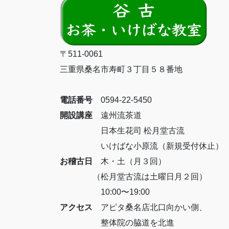
〒511-0061
三重県桑名市寿町３丁目５８番地
電話番号
0594-22-5450
開設講座
遠州流茶道
日本生花司 松月堂古流
いけばな小原流（新規受付休止）
お稽古日
木・土（月３回）
（松月堂古流は土曜日月２回）
10:00〜19:00
アクセス
アピタ桑名店北口向かい側、
整体院の脇道を北進