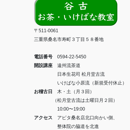
〒511-0061
三重県桑名市寿町３丁目５８番地
電話番号
0594-22-5450
開設講座
遠州流茶道
日本生花司 松月堂古流
いけばな小原流（新規受付休止）
お稽古日
木・土（月３回）
（松月堂古流は土曜日月２回）
10:00〜19:00
アクセス
アピタ桑名店北口向かい側、
整体院の脇道を北進