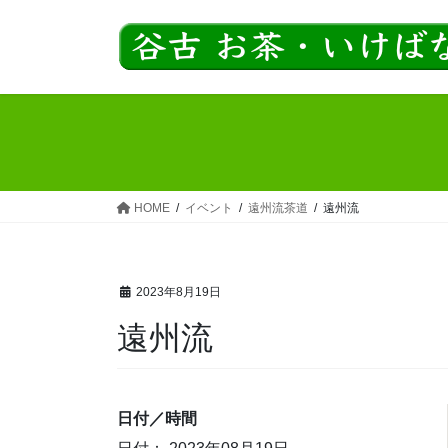
コ
ナ
ン
ビ
テ
ゲ
ン
ー
ツ
シ
へ
ョ
ス
ン
キ
に
ッ
移
HOME
イベント
遠州流茶道
遠州流
プ
動
2023年8月19日
遠州流
日付／時間