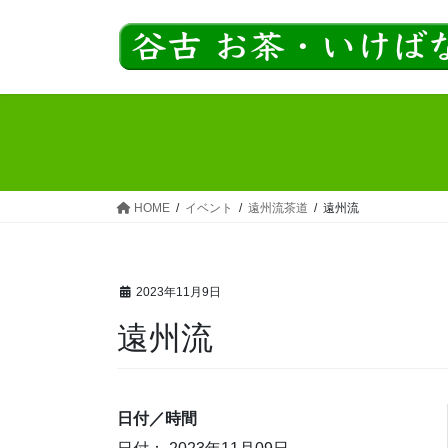
コ
ナ
ン
ビ
テ
ゲ
ン
ー
ツ
シ
へ
ョ
ス
ン
キ
に
ッ
移
HOME
イベント
遠州流茶道
遠州流
プ
動
2023年11月9日
遠州流
日付／時間