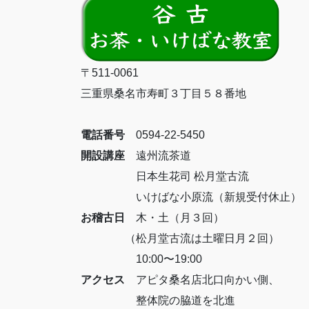
〒511-0061
三重県桑名市寿町３丁目５８番地
電話番号
0594-22-5450
開設講座
遠州流茶道
日本生花司 松月堂古流
いけばな小原流（新規受付休止）
お稽古日
木・土（月３回）
（松月堂古流は土曜日月２回）
10:00〜19:00
アクセス
アピタ桑名店北口向かい側、
整体院の脇道を北進