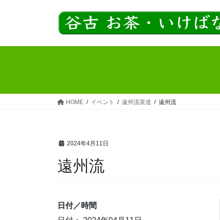
コ
ナ
ン
ビ
テ
ゲ
ン
ー
ツ
シ
へ
ョ
ス
ン
キ
に
ッ
移
HOME
イベント
遠州流茶道
遠州流
プ
動
2024年4月11日
遠州流
日付／時間