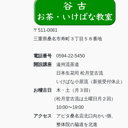
〒511-0061
三重県桑名市寿町３丁目５８番地
電話番号
0594-22-5450
開設講座
遠州流茶道
日本生花司 松月堂古流
いけばな小原流（新規受付休止）
お稽古日
木・土（月３回）
（松月堂古流は土曜日月２回）
10:00〜19:00
アクセス
アピタ桑名店北口向かい側、
整体院の脇道を北進