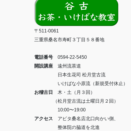
〒511-0061
三重県桑名市寿町３丁目５８番地
電話番号
0594-22-5450
開設講座
遠州流茶道
日本生花司 松月堂古流
いけばな小原流（新規受付休止）
お稽古日
木・土（月３回）
（松月堂古流は土曜日月２回）
10:00〜19:00
アクセス
アピタ桑名店北口向かい側、
整体院の脇道を北進