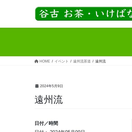
コ
ナ
ン
ビ
テ
ゲ
ン
ー
ツ
シ
へ
ョ
ス
ン
キ
に
ッ
移
HOME
イベント
遠州流茶道
遠州流
プ
動
2024年5月9日
遠州流
日付／時間