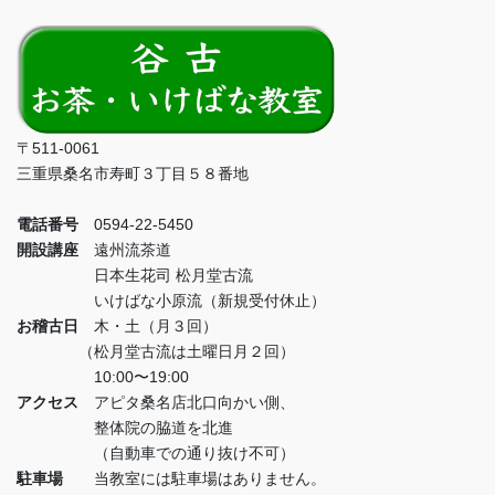
〒511-0061
三重県桑名市寿町３丁目５８番地
電話番号
0594-22-5450
開設講座
遠州流茶道
日本生花司 松月堂古流
いけばな小原流（新規受付休止）
お稽古日
木・土（月３回）
（松月堂古流は土曜日月２回）
10:00〜19:00
アクセス
アピタ桑名店北口向かい側、
整体院の脇道を北進
（自動車での通り抜け不可）
駐車場
当教室には駐車場はありません。