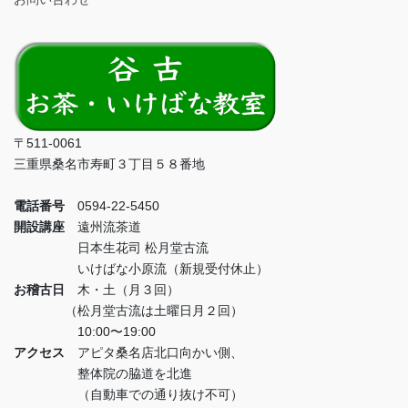
〒511-0061
三重県桑名市寿町３丁目５８番地
電話番号
0594-22-5450
開設講座
遠州流茶道
日本生花司 松月堂古流
いけばな小原流（新規受付休止）
お稽古日
木・土（月３回）
（松月堂古流は土曜日月２回）
10:00〜19:00
アクセス
アピタ桑名店北口向かい側、
整体院の脇道を北進
（自動車での通り抜け不可）