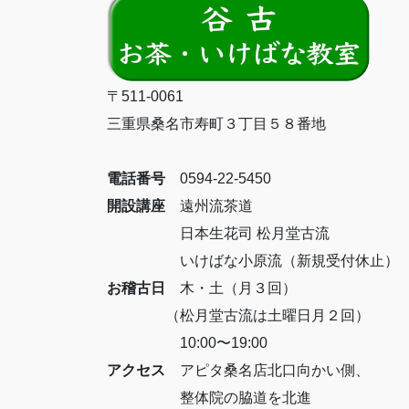
〒511-0061
三重県桑名市寿町３丁目５８番地
電話番号
0594-22-5450
開設講座
遠州流茶道
日本生花司 松月堂古流
いけばな小原流（新規受付休止）
お稽古日
木・土（月３回）
（松月堂古流は土曜日月２回）
10:00〜19:00
アクセス
アピタ桑名店北口向かい側、
整体院の脇道を北進