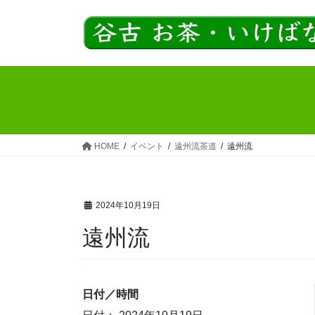
コ
ナ
ン
ビ
テ
ゲ
ン
ー
ツ
シ
へ
ョ
ス
ン
キ
に
ッ
移
HOME
イベント
遠州流茶道
遠州流
プ
動
2024年10月19日
遠州流
日付／時間