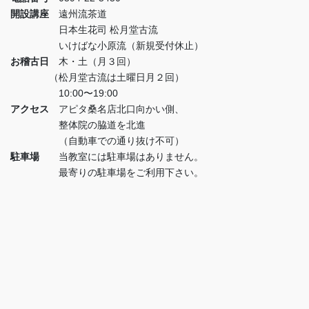
開設講座
遠州流茶道
日本生花司 松月堂古流
いけばな小原流（新規受付休止）
お稽古日
木・土（月３回）
（松月堂古流は土曜日月２回）
10:00〜19:00
アクセス
アピタ桑名店北口向かい側、
整体院の脇道を北進
（自動車での通り抜け不可）
駐車場
当教室には駐車場はありません。
最寄りの駐車場をご利用下さい。